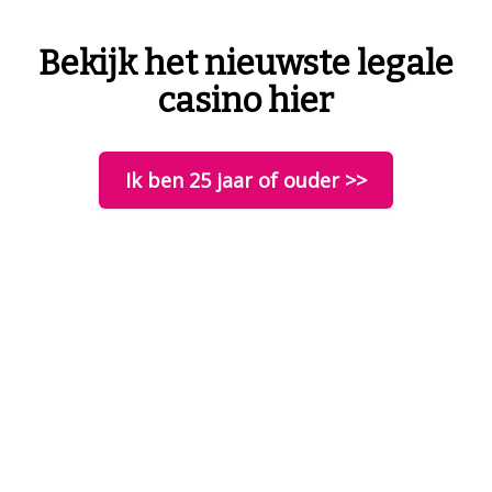
Bekijk het nieuwste legale
casino hier
Meer over Polder Casino
Ik ben 25 jaar of ouder >>
Mobiel
Poldercasino mobiel is live gegaan op 25 januari
2014 en wie vanaf een mobiel toestel het Polder
Casino wil bezoeken, wordt automatisch naar de
mobiele versie doorgeleid. Er wordt een overzichtelijk
spelaanbod gepresenteerd, waarbij de casinospellen
in verschillende categorieën zijn verdeeld. Zo is het
heel gemakkelijk om te wisselen tussen spellen en
via het menu kan bijvoorbeeld toegang worden
verkregen tot de kassa om via iDeal geld over te