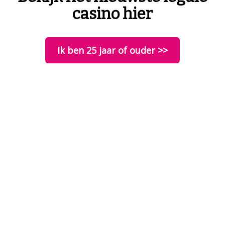
nooit een garantie op succes. Het is leuk om
casino hier
bijvoorbeeld een het Martingale systeem uit te
proberen, maar staar je er niet blind op. Bij dit
systeem verdubbel je steeds de inleg als je een
Ik ben 25 jaar of ouder >>
spelronde verloren hebt.
Online roulette kun je direct spelen in het Polder
Casino met een welkomstbonus als je aangemeld
bent als nieuw lid.
SPEEL NU
De populairste Polder
Casino spellen