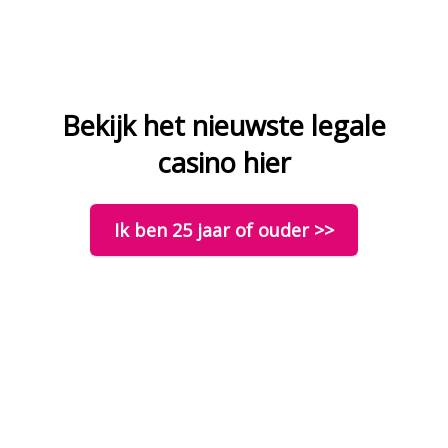
Copy Cats
Bekijk het nieuwste legale
PLAY NOW
casino hier
Ik ben 25 jaar of ouder >>
Dragon’s Kingdom
PLAY NOW